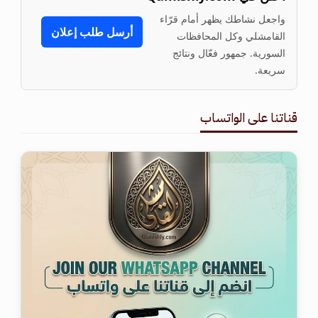
واجعل نشاطك يظهر أمام قرّاء
أرسل طلب إعلان
القامشلي وكل المحافظات
السورية. جمهور فعّال ونتائج
سريعة.
قناتنا على الواتساب