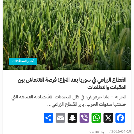
أخبار المحافظات
القطاع الزراعي في سوريا بعد النزاع: فرصة الانتعاش بين
العقبات والتطلعات
الحرية – مايا حرفوش: في ظل التحديات الاقتصادية العميقة التي
خلفتها سنوات الحرب، يبرز القطاع الزراعي…
Share
Snapchat
Email
WhatsApp
Viber
Facebook
X
qamishly
2026-04-19