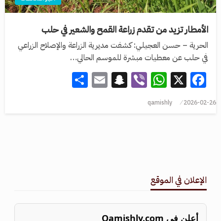
الأمطار تزيد من تقدم زراعة القمح والشعير في حلب
الحرية – حسن العجيلي: كشفت مديرية الزراعة والإصلاح الزراعي
في حلب عن معطيات مبشرة للموسم الحالي…
Share
Snapchat
Email
WhatsApp
Viber
Facebook
X
qamishly
2026-02-26
الإعلان في الموقع
أعلن في Qamishly.com