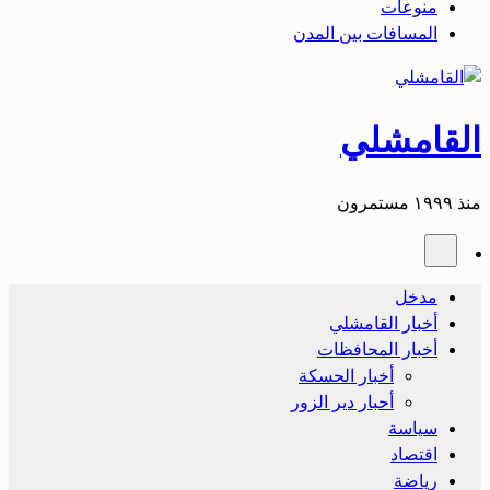
منوعات
المسافات بين المدن
القامشلي
منذ ١٩٩٩ مستمرون
مدخل
أخبار القامشلي
أخبار المحافظات
أخبار الحسكة
أحبار دير الزور
سياسة
اقتصاد
رياضة