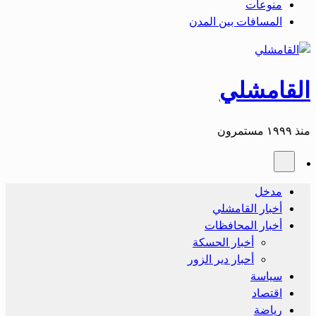
منوعات
المسافات بين المدن
القامشلي
منذ ١٩٩٩ مستمرون
مدخل
أخبار القامشلي
أخبار المحافظات
أخبار الحسكة
أحبار دير الزور
سياسة
اقتصاد
رياضة