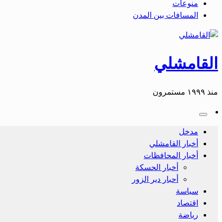
منوعات
المسافات بين المدن
القامشلي
منذ ١٩٩٩ مستمرون
مدخل
أخبار القامشلي
أخبار المحافظات
أخبار الحسكة
أحبار دير الزور
سياسة
اقتصاد
رياضة