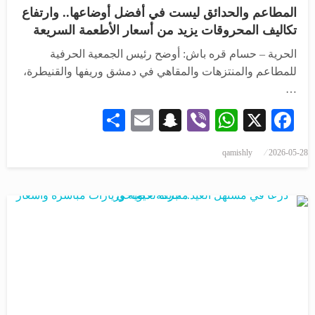
المطاعم والحدائق ليست في أفضل أوضاعها.. وارتفاع
تكاليف المحروقات يزيد من أسعار الأطعمة السريعة
الحرية – حسام قره باش: أوضح رئيس الجمعية الحرفية
للمطاعم والمنتزهات والمقاهي في دمشق وريفها والقنيطرة،
…
Share
Snapchat
Email
WhatsApp
Viber
Facebook
X
نُشر
qamishly
2026-05-28
في