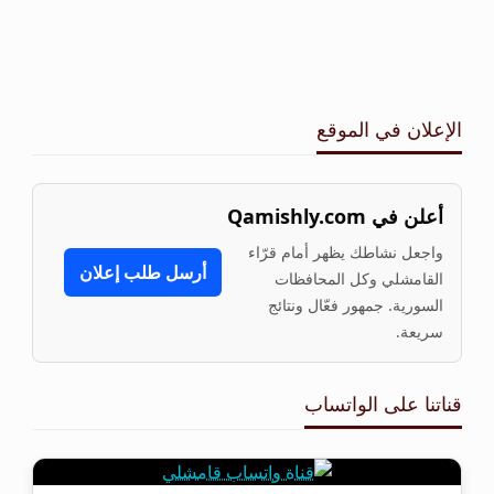
الإعلان في الموقع
أعلن في Qamishly.com
واجعل نشاطك يظهر أمام قرّاء
أرسل طلب إعلان
القامشلي وكل المحافظات
السورية. جمهور فعّال ونتائج
سريعة.
قناتنا على الواتساب