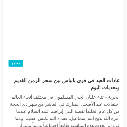
مجتمع
عادات العيد في قرى بانياس بين سحر الزمن القديم
وتحديات اليوم
الحرية – ثناء عليان: يُحيي المسلمون في مختلف أنحاء العالم
احتفالات عيد الأضحى المبارك في العاشر من شهر ذي الحجة
من كل عام، تخليداً لقصة النبي إبراهيم عليه السلام عندما
أمره الله بذبح ابنه إسماعيل، ففداه الله بكبش عظيم. ومنذ
قرون، اتخذت هذه المناسبة طابعاً اجتماعياً ودينياً مميزاً،