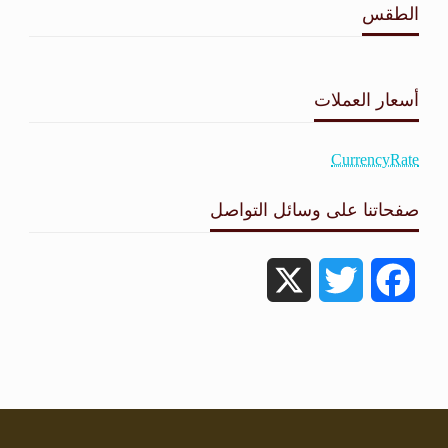
الطقس
طقس القامشلي
أسعار العملات
CurrencyRate
صفحاتنا على وسائل التواصل
X
Twitter
Facebook