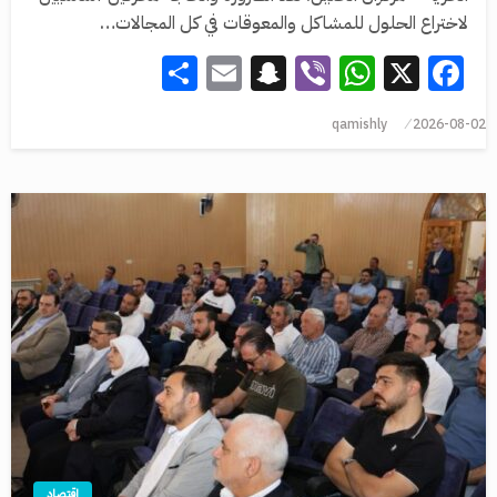
لاختراع الحلول للمشاكل والمعوقات في كل المجالات…
Share
Snapchat
Email
WhatsApp
Viber
Facebook
X
qamishly
2026-08-02
اقتصاد