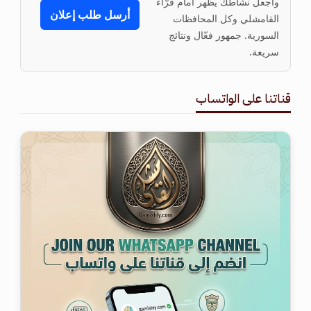
واجعل نشاطك يظهر أمام قرّاء
أرسل طلب إعلان
القامشلي وكل المحافظات
السورية. جمهور فعّال ونتائج
سريعة.
قناتنا على الواتساب