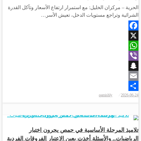
الحرية – مركزان الخليل: مع استمرار ارتفاع الأسعار وتآكل القدرة
الشرائية وتراجع مستويات الدخل، تعيش الأسر…
Facebook
X
WhatsApp
Viber
Snapchat
Email
نُشر
qamishly
2026-06-24
Share
في
أخبار المحافظات
تلاميذ المرحلة الأساسية في حمص يجرون اختبار
الرياضيات.. والأسئلة أخذت بعين الاعتبار الفروقات الفردية