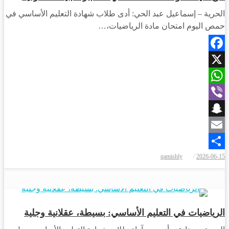
الحرية – إسماعيل عبد الحي: أدى طلاب شهادة التعليم الأساسي في
حمص اليوم امتحان مادة الرياضيات،…
Facebook
X
WhatsApp
Viber
Snapchat
Email
نُشر
qamishly
2026-06-15
Share
في
مجتمع
الرياضيات في التعليم الأساسي: بسيطة، عقلانية وجلية