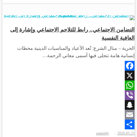
أخبار المحافظات
التضامن الاجتماعي.. رابط للتلاحم الاجتماعي وإشارة إلى
العافية النفسية
الحرية – منال الشرع: تُعد الأعياد والمناسبات الدينية محطات
إنسانية هامة تتجلى فيها أسمى معاني الرحمة…
Facebook
X
WhatsApp
Viber
Snapchat
Email
نُشر
qamishly
2026-05-25
Share
في