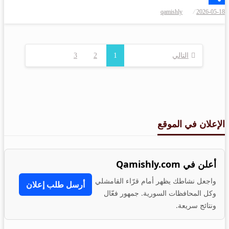
نُشر
qamishly
2026-05-18
Share
في
التالي
1
2
3
تعدد
صفحات
المقالات
الإعلان في الموقع
أعلن في Qamishly.com
واجعل نشاطك يظهر أمام قرّاء القامشلي
أرسل طلب إعلان
وكل المحافظات السورية. جمهور فعّال
ونتائج سريعة.