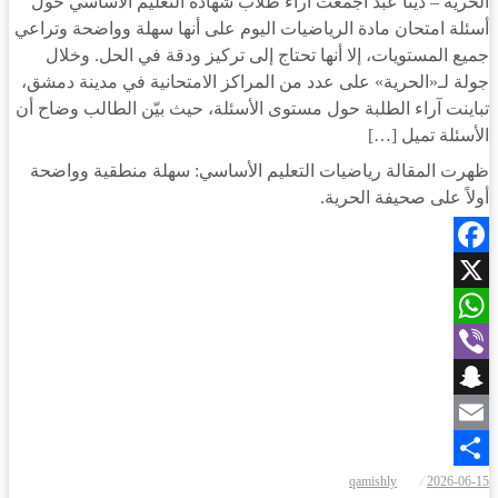
الحرية – دينا عبد أجمعت آراء طلاب شهادة التعليم الأساسي حول
أسئلة امتحان مادة الرياضيات اليوم على أنها سهلة وواضحة وتراعي
جميع المستويات، إلا أنها تحتاج إلى تركيز ودقة في الحل. وخلال
جولة لـ«الحرية» على عدد من المراكز الامتحانية في مدينة دمشق،
تباينت آراء الطلبة حول مستوى الأسئلة، حيث بيّن الطالب وضاح أن
الأسئلة تميل […]
ظهرت المقالة رياضيات التعليم الأساسي: سهلة منطقية وواضحة
أولاً على صحيفة الحرية.
Facebook
X
WhatsApp
Viber
Snapchat
Email
نُشر
qamishly
2026-06-15
Share
في