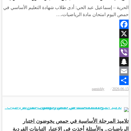
الحرية – إسماعيل عبد الحي: أدى طلاب شهادة التعليم الأساسي في
حمص اليوم امتحان مادة الرياضيات،…
Facebook
X
WhatsApp
Viber
Snapchat
Email
نُشر
qamishly
2026-06-15
Share
في
أخبار المحافظات
تلاميذ المرحلة الأساسية في حمص يخوضون اختبار
الرياضيات.. والأسئلة أخذت في الاعتبار التباينات الفردية