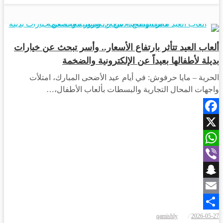
أخبار المحافظات
ألعاب العيد تتأثر بارتفاع الأسعار.. وأسر تبحث عن خيارات
بديلة لأطفالها بعيداً عن الإلكترونية والضخمة
الحرية – مايا حرفوش: في أيام عيد الأضحى المبارك، امتلأت
واجهات المحال التجارية والبسطات بألعاب الأطفال،…
Facebook
X
WhatsApp
Viber
Snapchat
Email
نُشر
qamishly
2026-05-27
Share
في