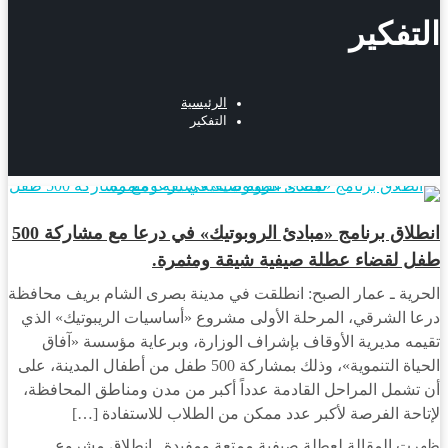
التفكير
الرئيسية
التفكير
مجتمع
انطلاق برنامج «مبادئ الروبوتيك» في درعا مع مشاركة 500
طفل لقضاء عطلة صيفية شيقة ومثمرة.
الحرية ـ عمار الصبح: انطلقت في مدينة بصرى الشام بريف محافظة
درعا الشرقي، المرحلة الأولى مشروع «أساسيات الريبوتيك» الذي
تقيمه مديرية الأوقاف بإشراف الوزارة، وبرعاية مؤسسة «آفاق
الحياة التنموية»، وذلك بمشاركة 500 طفل من أطفال المدينة، على
أن تشمل المراحل القادمة عدداً أكبر من مدن ومناطق المحافظة،
لإتاحة الفرصة لأكبر عدد ممكن من الطلاب للاستفادة […]
ظهرت المقالة لعطلة صيفية ممتعة ومفيدة.. انطلاق مشروع