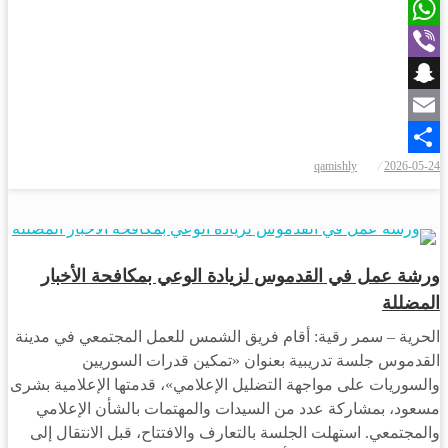
X
WhatsApp
Viber
Snapchat
Email
نُشر
qamishly
2026-05-24
Share
في
مجتمع
ورشة عمل في القدموس لزيادة الوعي بمكافحة الأخبار
المضللة
الحرية – سمر رقية: أقام فريق الشمس للعمل المجتمعي في مدينة
القدموس جلسة تدريبية بعنوان «تمكين قدرات السوريين
والسوريات على مواجهة التضليل الإعلامي»، قدمتها الإعلامية بشرى
مسعود، بمشاركة عدد من السيدات والمهتمات بالشأن الإعلامي
والمجتمعي. استهلت الجلسة بالتعارف والافتتاح، قبل الانتقال إلى