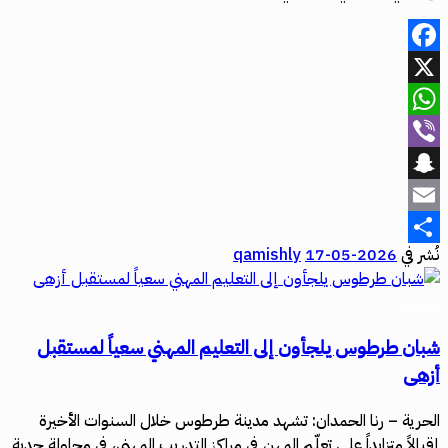
Facebook
X
WhatsApp
Viber
Snapchat
Email
نُشر في
2026-05-17
qamishly
Share
مجتمع
شبان طرطوس يلجأون إلى التعليم المهني سعياً لمستقبل
أزهى
الحرية – رنا الحمدان: تشهد مدينة طرطوس خلال السنوات الأخيرة
إقبالاً متزايداً على تعلّم المهن في مراكز التدريب المهني، في محاولة جدية