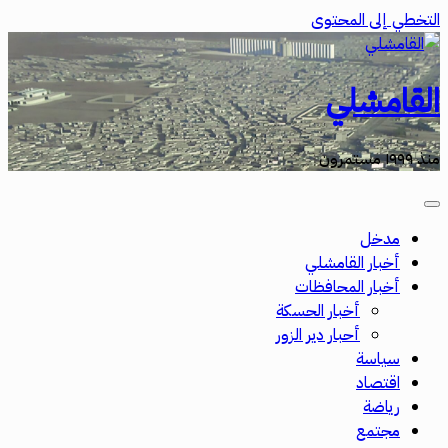
التخطي إلى المحتوى
القامشلي
منذ ١٩٩٩ مستمرون
مدخل
أخبار القامشلي
أخبار المحافظات
أخبار الحسكة
أحبار دير الزور
سياسة
اقتصاد
رياضة
مجتمع