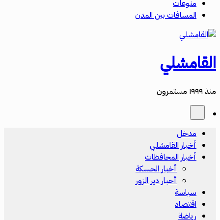
منوعات
المسافات بين المدن
القامشلي
منذ ١٩٩٩ مستمرون
مدخل
أخبار القامشلي
أخبار المحافظات
أخبار الحسكة
أحبار دير الزور
سياسة
اقتصاد
رياضة