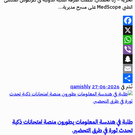
الحرية – رنا الحمدان: نظمت الغرفة الفتية الدولية في طرطوس الملتقى
الطبي MedScope على مسرح مديرية…
Facebook
X
WhatsApp
Viber
Snapchat
Email
نُشر في
2026-06-27
qamishly
Share
مجتمع
طلبة في هندسة المعلومات يطورون منصة امتحانات ذكية
تحدث ثورة في طرق التحضير.