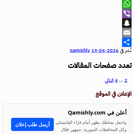
X
WhatsApp
Viber
Snapchat
Email
نُشر في
2026-04-19
qamishly
Share
تعدد صفحات المقالات
1
2
…
4
التالي
الإعلان في الموقع
أعلن في Qamishly.com
واجعل نشاطك يظهر أمام قرّاء القامشلي
أرسل طلب إعلان
وكل المحافظات السورية. جمهور فعّال