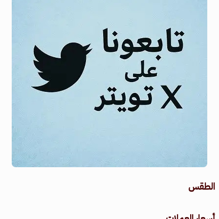
الطقس
طقس القامشلي
أسعار العملات