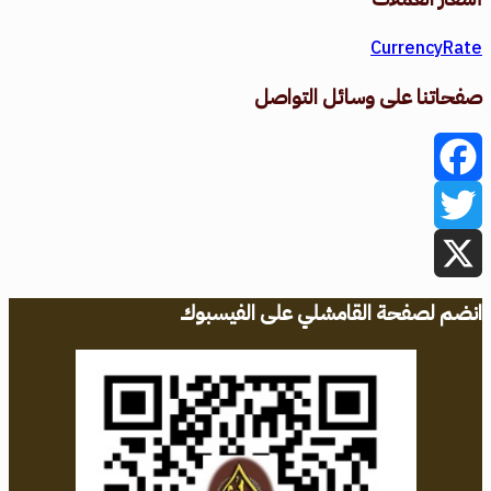
CurrencyRate
صفحاتنا على وسائل التواصل
Facebook
Twitter
X
انضم لصفحة القامشلي على الفيسبوك