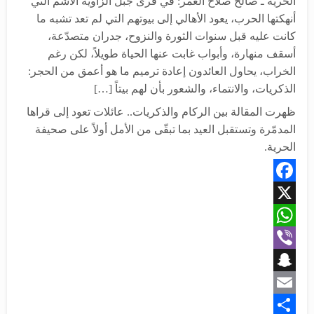
الحرية ـ صالح صلاح العمر: في قرى جبل الزاوية الأشم التي
أنهكتها الحرب، يعود الأهالي إلى بيوتهم التي لم تعد تشبه ما
كانت عليه قبل سنوات الثورة والنزوح، جدران متصدّعة،
أسقف منهارة، وأبواب غابت عنها الحياة طويلاً، لكن رغم
الخراب، يحاول العائدون إعادة ترميم ما هو أعمق من الحجر:
الذكريات، والانتماء، والشعور بأن لهم بيتاً […]
ظهرت المقالة بين الركام والذكريات.. عائلات تعود إلى قراها
المدمّرة وتستقبل العيد بما تبقّى من الأمل أولاً على صحيفة
الحرية.
Facebook
X
WhatsApp
Viber
Snapchat
Email