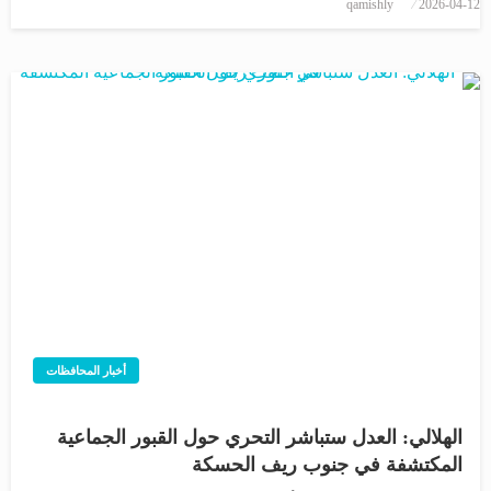
نُشر
qamishly
2026-04-12
في
أخبار المحافظات
الهلالي: العدل ستباشر التحري حول القبور الجماعية
المكتشفة في جنوب ريف الحسكة