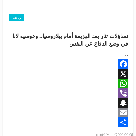
رياضة
تساؤلات تثار بعد الهزيمة أمام بيلاروسيا.. وخوسيه لانا
في وضع الدفاع عن النفس
…
Facebook
X
WhatsApp
Viber
Snapchat
Email
Share
نُشر
qamishly
2026-06-06