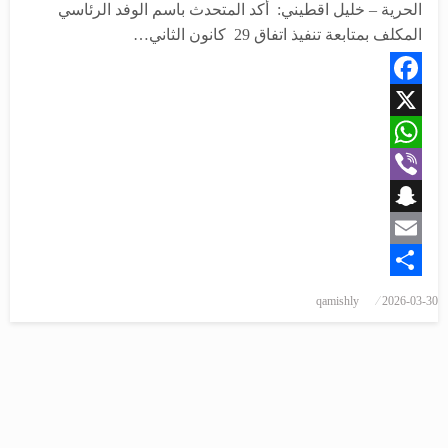
الحرية – خليل اقطيني: أكد المتحدث باسم الوفد الرئاسي
المكلف بمتابعة تنفيذ اتفاق 29 كانون الثاني…
Facebook
X
WhatsApp
Viber
Snapchat
Email
Share
نُشر
qamishly
2026-03-30
في