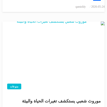
Share
نُشر
qamishly
2026-05-24
في
منوعات
موروث شعبي يستكشف تغيرات الحياة والبيئة