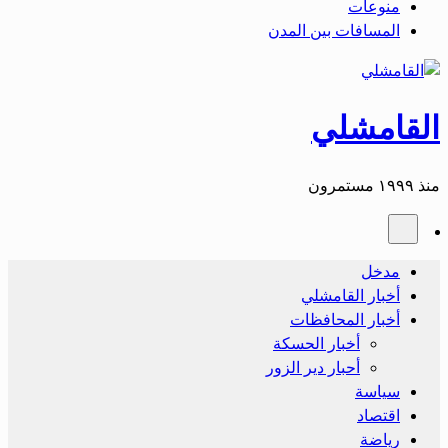
منوعات
المسافات بين المدن
القامشلي
منذ ١٩٩٩ مستمرون
مدخل
أخبار القامشلي
أخبار المحافظات
أخبار الحسكة
أحبار دير الزور
سياسة
اقتصاد
رياضة