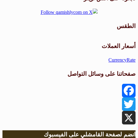
الطقس
طقس القامشلي
أسعار العملات
CurrencyRate
صفحاتنا على وسائل التواصل
Facebook
Twitter
X
انضم لصفحة القامشلي على الفيسبوك