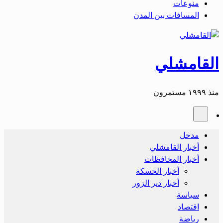
منوعات
المسافات بين المدن
القامشلي
منذ ١٩٩٩ مستمرون
مدخل
أخبار القامشلي
أخبار المحافظات
أخبار الحسكة
أحبار دير الزور
سياسة
اقتصاد
رياضة