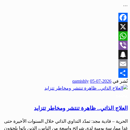
…
Facebook
X
WhatsApp
Viber
Snapchat
Email
نُشر في
2026-07-05
qamishly
Share
مجتمع
العلاج الذاتي.. ظاهرة تنتشر ومخاطر تتزايد
الحرية – فادية مجد: تمدّد التداوي الذاتي خلال السنوات الأخيرة حتى
غدا ممارسة يومية لدى شرائح واسعة من الناس، الذين باتوا يلجؤون