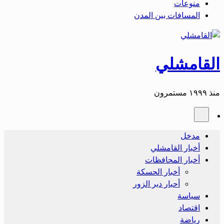
منوعات
المسافات بين المدن
القامشلي
منذ ١٩٩٩ مستمرون
مدخل
أخبار القامشلي
أخبار المحافظات
أخبار الحسكة
أحبار دير الزور
سياسة
اقتصاد
رياضة