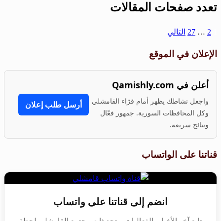
تعدد صفحات المقالات
1
2
…
27
التالي
الإعلان في الموقع
أعلن في Qamishly.com
واجعل نشاطك يظهر أمام قرّاء القامشلي
أرسل طلب إعلان
وكل المحافظات السورية. جمهور فعّال
ونتائج سريعة.
قناتنا على الواتساب
انضم إلى قناتنا على واتساب
تابع آخر الأخبار، الفعاليات، وتحديثات مجتمع القامشلي لحظة