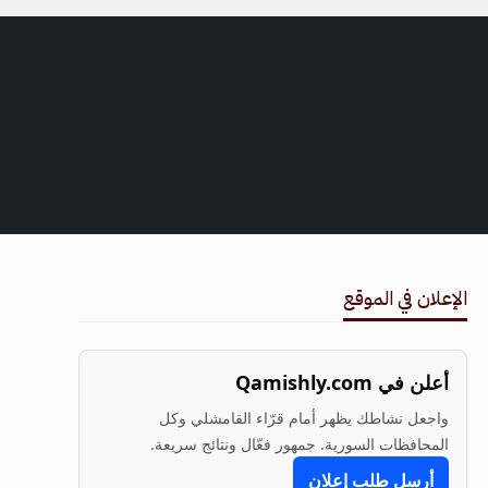
الإعلان في الموقع
أعلن في Qamishly.com
واجعل نشاطك يظهر أمام قرّاء القامشلي وكل
المحافظات السورية. جمهور فعّال ونتائج سريعة.
أرسل طلب إعلان