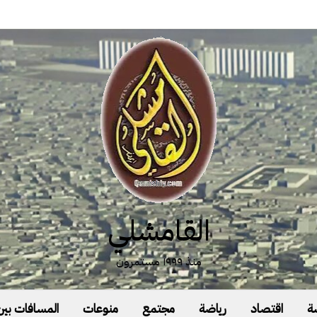
القامشلي
منذ ١٩٩٩ مستمرون
ة
اقتصاد
رياضة
مجتمع
منوعات
المسافات بين