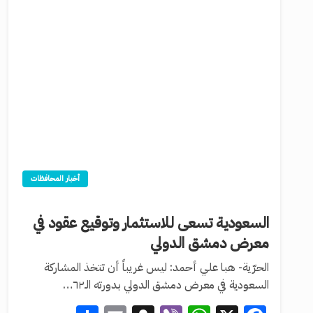
أخبار المحافظات
السعودية تسعى للاستثمار وتوقيع عقود في
معرض دمشق الدولي
الحرّية- هبا علي أحمد: ليس غريباً أن تتخذ المشاركة
السعودية في معرض دمشق الدولي بدورته الـ٦٢…