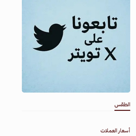
الطقس
طقس القامشلي
أسعار العملات