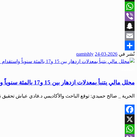
X
WhatsApp
Viber
Snapchat
Email
نُشر في
2026-03-24
qamishly
Share
اقتصاد
محلل مالي يتنبأ بمعدلات ازدهار بين 15 و17 بالمئة سنوياً واستقدام عمالة بعد عامين
الحرية _ صالح حميدي: توقع الباحث والأكاديمي د.فادي عياش تحقيق نسب نمو 15 إلى 
Facebook
X