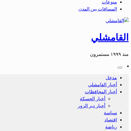
منوعات
المسافات بين المدن
القامشلي
منذ ١٩٩٩ مستمرون
مدخل
أخبار القامشلي
أخبار المحافظات
أخبار الحسكة
أحبار دير الزور
سياسة
اقتصاد
رياضة