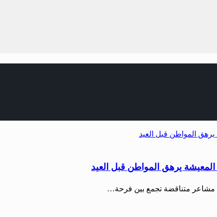
 المعيشة يرهق المواطن قبل العيد
ين مشاعر متناقضة تجمع بين فرحة…