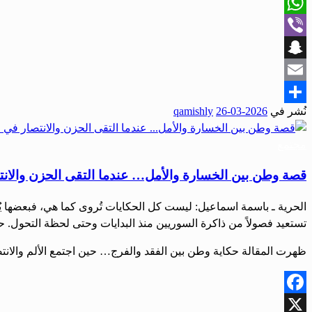
X
WhatsApp
Viber
Snapchat
Email
نُشر في
2026-03-26
qamishly
Share
مجتمع
قصة وطن بين الخسارة والأمل… عندما التقى الحزن والان
الحرية ـ باسمة اسماعيل: ليست كل الحكايات تُروى كما هي، فبعضها ي
تستعيد فصولاً من ذاكرة السوريين منذ البدايات وحتى لحظة التحول. ح
ظهرت المقالة حكاية وطن بين الفقد والفرج… حين اجتمع الألم والانتص
Facebook