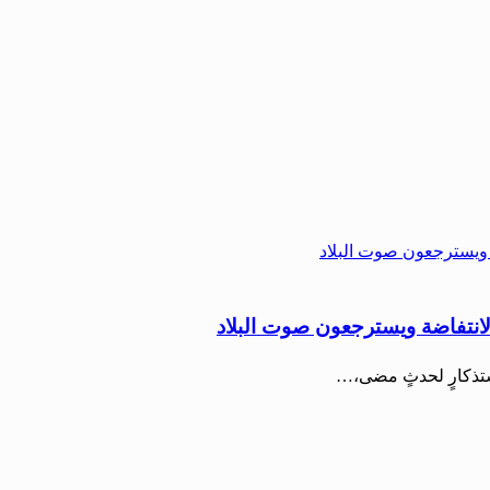
نتفاضة ويسترجعون صوت البلاد
استذكارٍ لحدثٍ مضى،…