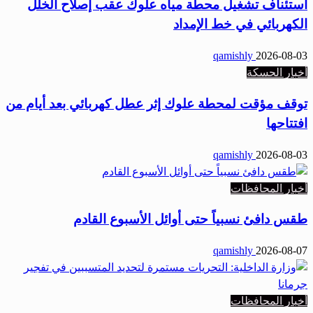
استئناف تشغيل محطة مياه علوك عقب إصلاح الخلل
الكهربائي في خط الإمداد
qamishly
2026-08-03
أخبار الحسكة
توقف مؤقت لمحطة علوك إثر عطل كهربائي بعد أيام من
افتتاحها
qamishly
2026-08-03
أخبار المحافظات
طقس دافئ نسبياً حتى أوائل الأسبوع القادم
qamishly
2026-08-07
أخبار المحافظات