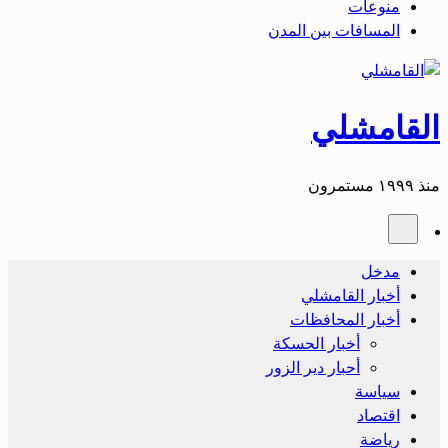
منوعات
المسافات بين المدن
القامشلي
منذ ١٩٩٩ مستمرون
مدخل
أخبار القامشلي
أخبار المحافظات
أخبار الحسكة
أحبار دير الزور
سياسة
اقتصاد
رياضة