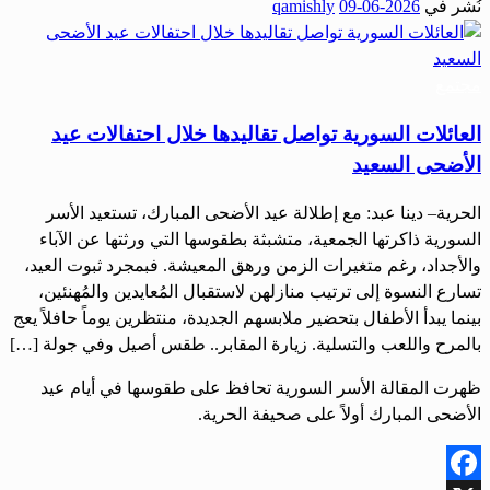
نُشر في
2026-06-09
qamishly
Share
مجتمع
العائلات السورية تواصل تقاليدها خلال احتفالات عيد
الأضحى السعيد
الحرية– دينا عبد: مع إطلالة عيد الأضحى المبارك، تستعيد الأسر
السورية ذاكرتها الجمعية، متشبثة بطقوسها التي ورثتها عن الآباء
والأجداد، رغم متغيرات الزمن ورهق المعيشة. فبمجرد ثبوت العيد،
تسارع النسوة إلى ترتيب منازلهن لاستقبال المُعايدين والمُهنئين،
بينما يبدأ الأطفال بتحضير ملابسهم الجديدة، منتظرين يوماً حافلاً يعج
بالمرح واللعب والتسلية. زيارة المقابر.. طقس أصيل وفي جولة […]
ظهرت المقالة الأسر السورية تحافظ على طقوسها في أيام عيد
الأضحى المبارك أولاً على صحيفة الحرية.