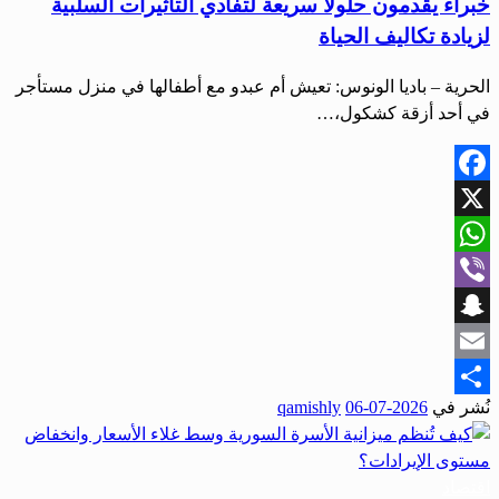
خبراء يقدمون حلولاً سريعة لتفادي التأثيرات السلبية
لزيادة تكاليف الحياة
الحرية – باديا الونوس: تعيش أم عبدو مع أطفالها في منزل مستأجر
في أحد أزقة كشكول،…
Facebook
X
WhatsApp
Viber
Snapchat
Email
نُشر في
2026-07-06
qamishly
Share
اقتصاد