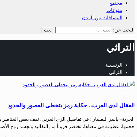
مجتمع
منوعات
المسافات بين المدن
البحث عن:
التراثي
الرئيسية
التراثي
مجتمع
العقال لدى العرب.. حكاية رمز يتخطى العصور والحدود
الحرية– ياسر النعسان: في تفاصيل الزي العربي، تقف بعض العناصر بو
حجمها، عظيمة في معناها، تختصر قروناً من التقاليد وتجسد روح الأص