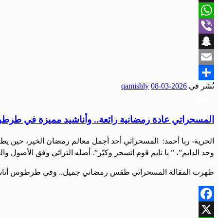
X
WhatsApp
Viber
Snapchat
Email
نُشر في
2026-03-08
qamishly
Share
مجتمع
المسحراتي عادة رمضانية رائعة.. وأناشيد مميزة في طر
الحرية- ربا أحمد: المسحراتي أحد أجمل معالم رمضان الخير، حين يطوف 
وحد الدايم”، ” يا نايم قوم اتسحر وكبّر”. أصله التراثي وفق الأصول و
ظهرت المقالة المسحراتي طقس رمضاني جميل.. وفي طرطوس أناشيد
Facebook