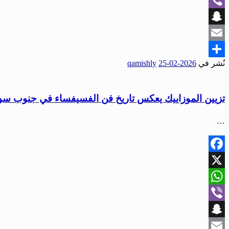
Viber
Snapchat
Email
نُشر في
2026-02-25
qamishly
Share
منوعات
تزيين الموزاييك يعكس تاريخ فن الفسيفساء في جنوب سور
…
Facebook
X
WhatsApp
Viber
Snapchat