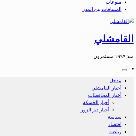
منوعات
المسافات بين المدن
القامشلي
منذ ١٩٩٩ مستمرون
مدخل
أخبار القامشلي
أخبار المحافظات
أخبار الحسكة
أحبار دير الزور
سياسة
اقتصاد
رياضة