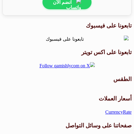
انضم الآن
تابعونا على فيسبوك
تابعونا على اكس تويتر
الطقس
طقس القامشلي
أسعار العملات
CurrencyRate
صفحاتنا على وسائل التواصل