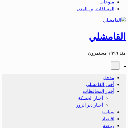
منوعات
المسافات بين المدن
القامشلي
منذ ١٩٩٩ مستمرون
مدخل
أخبار القامشلي
أخبار المحافظات
أخبار الحسكة
أحبار دير الزور
سياسة
اقتصاد
رياضة