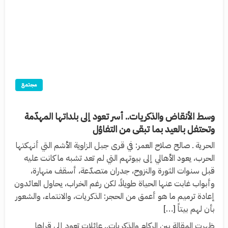
مجتمع
وسط الأنقاض والذكريات.. أسر تعود إلى بلداتها المهدّمة
وتحتفل بالعيد بما تبقى من التفاؤل
الحرية ـ صالح صلاح العمر: في قرى جبل الزاوية الأشم التي أنهكتها
الحرب، يعود الأهالي إلى بيوتهم التي لم تعد تشبه ما كانت عليه
قبل سنوات الثورة والنزوح، جدران متصدّعة، أسقف منهارة،
وأبواب غابت عنها الحياة طويلاً، لكن رغم الخراب، يحاول العائدون
إعادة ترميم ما هو أعمق من الحجر: الذكريات، والانتماء، والشعور
بأن لهم بيتاً […]
ظهرت المقالة بين الركام والذكريات.. عائلات تعود إلى قراها