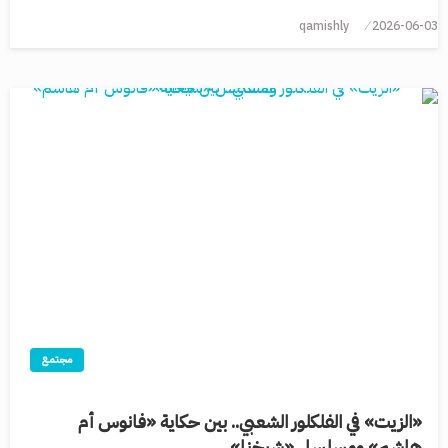
qamishly
2026-06-03
مجتمع
«الزيت» في الفلكلور الشعبي.. بين حكاية «فانوس أم
هاشم» ومسلسل «شيخنا»