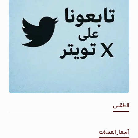
الطقس
طقس القامشلي
أسعار العملات