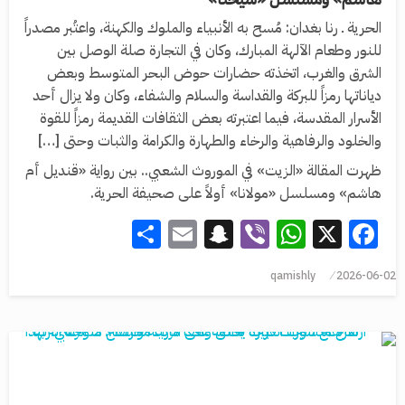
الحرية ـ رنا بغدان: مُسح به الأنبياء والملوك والكهنة، واعتُبر مصدراً
للنور وطعام الآلهة المبارك، وكان في التجارة صلة الوصل بين
الشرق والغرب، اتخذته حضارات حوض البحر المتوسط وبعض
دياناتها رمزاً للبركة والقداسة والسلام والشفاء، وكان ولا يزال أحد
الأسرار المقدسة، فيما اعتبرته بعض الثقافات القديمة رمزاً للقوة
والخلود والرفاهية والرخاء والطهارة والكرامة والثبات وحتى […]
ظهرت المقالة «الزيت» في الموروث الشعبي.. بين رواية «قنديل أم
هاشم» ومسلسل «مولانا» أولاً على صحيفة الحرية.
Share
Snapchat
Email
WhatsApp
Viber
Facebook
X
qamishly
2026-06-02