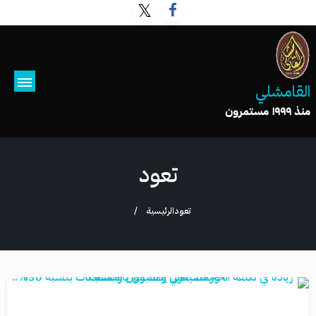
القامشلي
منذ ١٩٩٩ مستمرون
تعود
تعود
الرئيسية