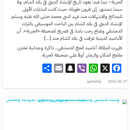
الحرية– دينا عبد: يعود تاريخ الإنشاد الديني في بلاد الشام، ولا
سيما دمشق، إلى قرون طويلة، حيث كانت البدايات الأولى
للمدائح والابتهالات منذ عهد النبي محمد صلى الله عليه وسلم.
الإنشاد الديني في بلاد الشام بين الباحث الموسيقي بالتراث
الدمشقي وضاح رجب باشا، في تصريح لصحيفة «الحرية»، أن
الأناشيد الدينية عرفت في بلاد الشام منذ […]
ظهرت المقالة أناشيد الحج الدمشقي.. ذاكرة وجدانية تختزن
ملامح المكان والزمان أولاً على صحيفة الحرية.
Share
Snapchat
Email
WhatsApp
Viber
Facebook
X
qamishly
2026-05-27