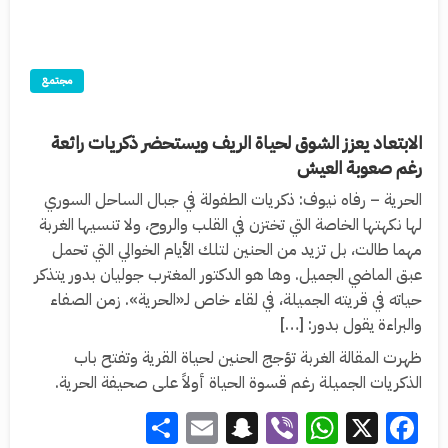
مجتمع
الابتعاد يعزز الشوق لحياة الريف ويستحضر ذكريات رائعة
رغم صعوبة العيش
الحرية – رفاه نيوف: ذكريات الطفولة في جبال الساحل السوري
لها نكهتها الخاصة التي تختزن في القلب والروح، ولا تنسيها الغربة
مهما طالت، بل تزيد من الحنين لتلك الأيام الخوالي التي تحمل
عبق الماضي الجميل. وها هو الدكتور المغترب جوليان بدور يتذكر
حياته في قريته الجميلة، في لقاء خاص لـ«الحرية». زمن الصفاء
والبراءة يقول بدور: […]
ظهرت المقالة الغربة تؤجج الحنين لحياة القرية وتفتح باب
الذكريات الجميلة رغم قسوة الحياة أولاً على صحيفة الحرية.
Share
Snapchat
Email
WhatsApp
Viber
Facebook
X