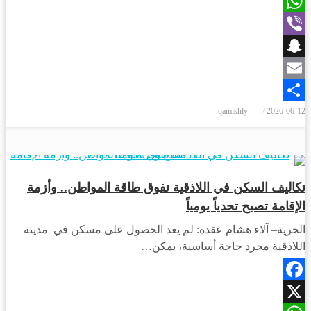
X
WhatsApp
Viber
Snapchat
Email
نُشر
qamishly
2026-06-12
Share
في
أخبار المحافظات
تكاليف السكن في اللاذقية تفوق طاقة المواطن.. وأزمة
الإقامة تصبح تحدياً يومياً
الحرية– آلاء هشام عقدة: لم يعد الحصول على مسكن في مدينة
اللاذقية مجرد حاجة أساسية، يمكن…
Facebook