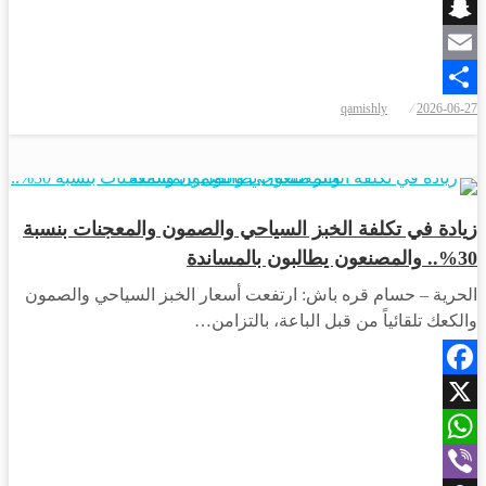
Viber
Snapchat
Email
نُشر
qamishly
2026-06-27
Share
في
اقتصاد
زيادة في تكلفة الخبز السياحي والصمون والمعجنات بنسبة
30%.. والمصنعون يطالبون بالمساندة
الحرية – حسام قره باش: ارتفعت أسعار الخبز السياحي والصمون
والكعك تلقائياً من قبل الباعة، بالتزامن…
Facebook
X
WhatsApp