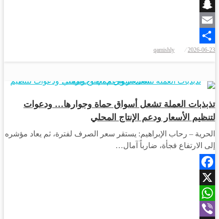
Viber
Snapchat
Email
نُشر
qamishly
2026-06-23
Share
في
اقتصاد
تذبذبات العملة تشعل أسواق حماة وجوارها… ودعوات
لتنظيم الأسعار ودعم الإنتاج المحلي
الحرية – رحاب الإبراهيم: يستقر سعر الصرف لفترة، ثم يعاد مؤشره
إلى الارتفاع فجأة، ضارباً آمال…
Facebook
X
WhatsApp