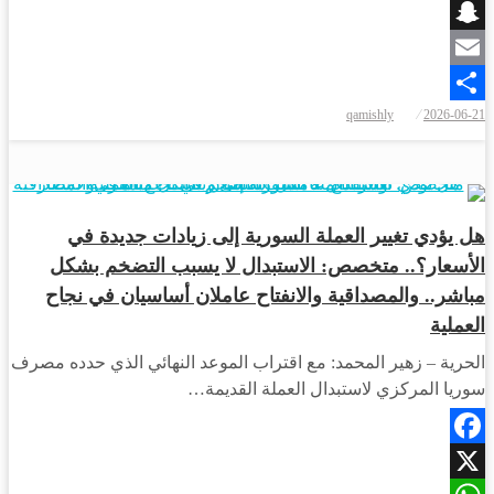
Viber
Snapchat
Email
نُشر
qamishly
2026-06-21
Share
في
أخبار المحافظات
هل يؤدي تغيير العملة السورية إلى زيادات جديدة في
الأسعار؟.. متخصص: الاستبدال لا يسبب التضخم بشكل
مباشر.. والمصداقية والانفتاح عاملان أساسيان في نجاح
العملية
الحرية – زهير المحمد: مع اقتراب الموعد النهائي الذي حدده مصرف
سوريا المركزي لاستبدال العملة القديمة…
Facebook