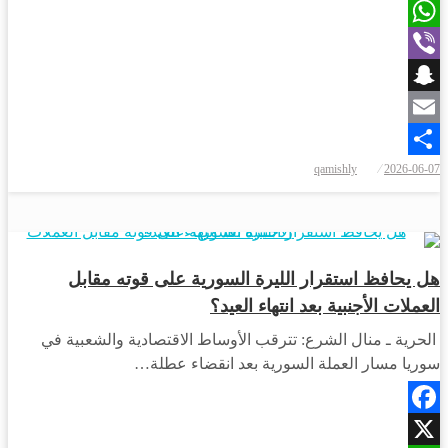
X
WhatsApp
Viber
Snapchat
Email
نُشر
qamishly
2026-06-07
Share
في
أخبار المحافظات
هل يحافظ استقرار الليرة السورية على قوته مقابل
العملات الأجنبية بعد انتهاء العيد؟
الحرية ـ منال الشرع: تترقب الأوساط الاقتصادية والشعبية في
سوريا مسار العملة السورية بعد انقضاء عطلة…
Facebook