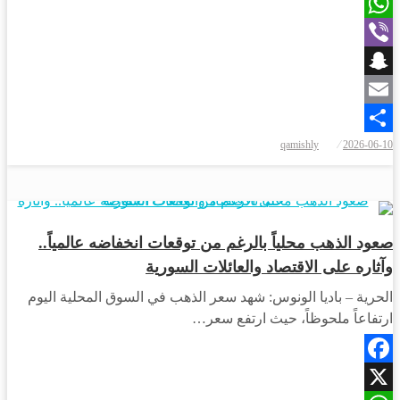
X
WhatsApp
Viber
Snapchat
Email
نُشر
qamishly
2026-06-10
Share
في
اقتصاد
صعود الذهب محلياً بالرغم من توقعات انخفاضه عالمياً..
وآثاره على الاقتصاد والعائلات السورية
الحرية – باديا الونوس: شهد سعر الذهب في السوق المحلية اليوم
ارتفاعاً ملحوظاً، حيث ارتفع سعر…
Facebook