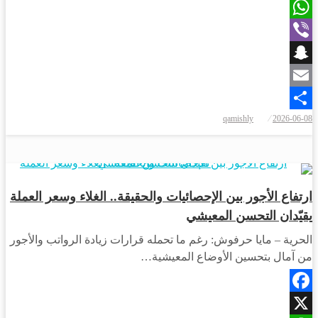
X
WhatsApp
Viber
Snapchat
Email
نُشر
qamishly
2026-06-08
Share
في
أخبار المحافظات
ارتفاع الأجور بين الإحصائيات والحقيقة.. الغلاء وسعر العملة
يقيّدان التحسن المعيشي
الحرية – مايا حرفوش: رغم ما تحمله قرارات زيادة الرواتب والأجور
من آمال بتحسين الأوضاع المعيشية…
Facebook