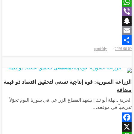
X
WhatsApp
Viber
Snapchat
Email
نُشر
qamishly
2026-06-09
Share
في
أخبار المحافظات
الزراعة السورية: قوة إنتاجية تسعى لتحقيق اقتصاد ذو قيمة
مضافة
الحرية ـ نهلة أبو تك : يشهد القطاع الزراعي في سوريا اليوم تحوّلاً
تدريجياً في موقعه…
Facebook