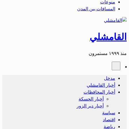
منوعات
المسافات بين المدن
القامشلي
منذ ١٩٩٩ مستمرون
مدخل
أخبار القامشلي
أخبار المحافظات
أخبار الحسكة
أحبار دير الزور
سياسة
اقتصاد
رياضة