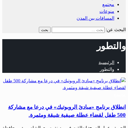
مجتمع
منوعات
المسافات بين المدن
البحث عن:
والتطور
الرئيسية
والتطور
مجتمع
انطلاق برنامج «مبادئ الروبوتيك» في درعا مع مشاركة
500 طفل لقضاء عطلة صيفية شيقة ومثمرة.
الحرية ـ عمار الصبح: انطلقت في مدينة بصرى الشام بريف محافظة