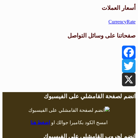
طقس القامشلي
أسعار العملات
CurrencyRate
صفحاتنا على وسائل التواصل
Facebook
Twitter
X
انضم لصفحة القامشلي على الفيسبوك
امسح الكود بكاميرا جوالك او
اضغط هنا
انضم لجروب القامشلي على الفيسبوك