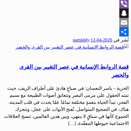
WhatsApp
Viber
Snapchat
Email
نُشر في
2026-04-12
qamishly
Share
مجتمع
قصة الروابط الإنسانية في عصر التغيير بين القرى
والحضر
الحرية – ياسر النعسان: في صباحٍ هادئ على أطراف الريف، حيث
تمتد الحقول على مرمى البصر وتتعانق أصوات الطبيعة مع نسيم
الفجر، تبدأ الحياة بنغمةٍ مختلفة تمامًا عمّا يحدث في قلب المدينة.
هناك، في الضجيج المتواصل، تُفتح الأبواب على عجل، وتتحرك
الجموع كأنها في سباقٍ لا ينتهي، وبين هذين العالمين، تنسج العلاقات
الاجتماعية خيوطها المعقّدة، […]