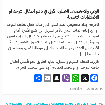
الوعي والاحتضان.. الخطوة الأولى في دعم أطفال التوحد أو
الاضطرابات التنموية
الحرية- وداد محفوض: يعتبر تلقي خبر إصابة طفل بطيف التوحد
أو أي إعاقة نمائية ليس بالأمر السهل، بل يضع الأسرة أمام
تجربة نفسية معقدة تتدرج من الصدمة والإنكار إلى القلق والحزن،
وصولاً إلى التقبل، ويُعدّ هذا التقبل نقطة التحول الأهم، إذ يمكّن
الأسرة من الانتقال من حالة الارتباك إلى مرحلة الفعل، ويساعد في
بناء بيئة […]
ظهرت المقالة التفهم والتقبل.. بداية الطريق نحو تأهيل أطفال
طيف التوحد أو الإعاقات النمائية أولاً على صحيفة الحرية.
Share
Snapchat
Email
WhatsApp
Viber
Facebook
X
qamishly
2026-04-14