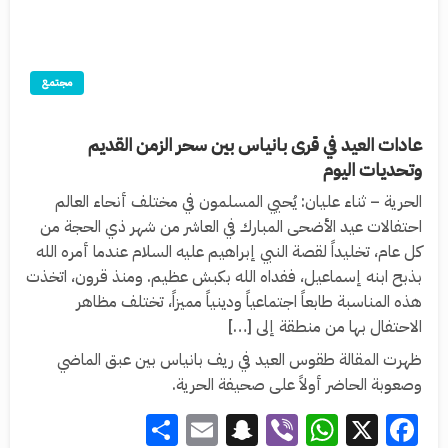
مجتمع
عادات العيد في قرى بانياس بين سحر الزمن القديم
وتحديات اليوم
الحرية – ثناء عليان: يُحيي المسلمون في مختلف أنحاء العالم
احتفالات عيد الأضحى المبارك في العاشر من شهر ذي الحجة من
كل عام، تخليداً لقصة النبي إبراهيم عليه السلام عندما أمره الله
بذبح ابنه إسماعيل، ففداه الله بكبش عظيم. ومنذ قرون، اتخذت
هذه المناسبة طابعاً اجتماعياً ودينياً مميزاً، تختلف مظاهر
الاحتفال بها من منطقة إلى […]
ظهرت المقالة طقوس العيد في ريف بانياس بين عبق الماضي
وصعوبة الحاضر أولاً على صحيفة الحرية.
Share
Snapchat
Email
WhatsApp
Viber
Facebook
X