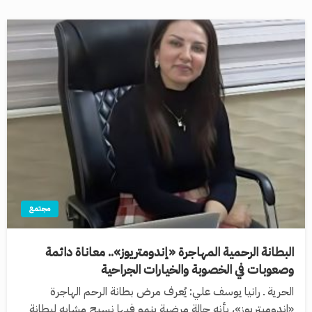
مجتمع
البطانة الرحمية المهاجرة «إندومتريوز».. معاناة دائمة
وصعوبات في الخصوبة والخيارات الجراحية
الحرية ـ رانيا يوسف علي: يُعرف مرض بطانة الرحم الهاجرة
«اندوميتريوز»، بأنه حالة مرضية ينمو فيها نسيج مشابه لبطانة