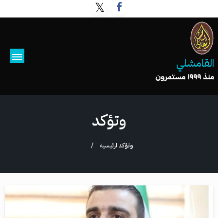
القامشلي
منذ ١٩٩٩ مستمرون
وتؤكد
وتؤكد
الرئيسية