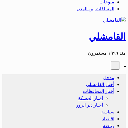
منوعات
المسافات بين المدن
القامشلي
منذ ١٩٩٩ مستمرون
مدخل
أخبار القامشلي
أخبار المحافظات
أخبار الحسكة
أحبار دير الزور
سياسة
اقتصاد
رياضة